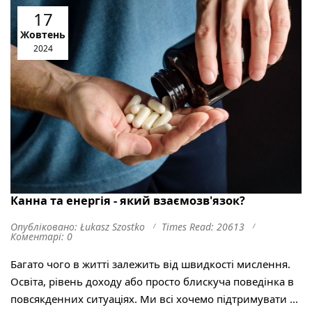
17
Жовтень
2024
Канна та енергія - який взаємозв'язок?
Опубліковано: Łukasz Szostko
Times Read: 20613
Коментарі: 0
Багато чого в житті залежить від швидкості мислення.
Освіта, рівень доходу або просто блискуча поведінка в
повсякденних ситуаціях. Ми всі хочемо підтримувати ...