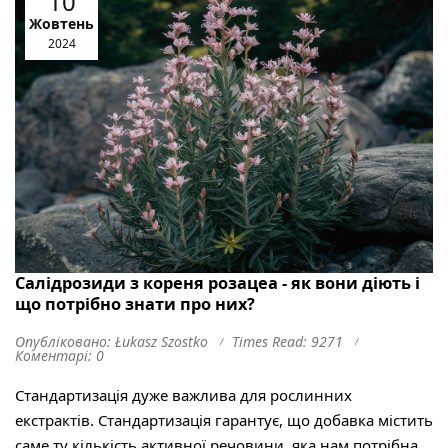
10
Жовтень
2024
Салідрозиди з кореня розацеа - як вони діють і
що потрібно знати про них?
Опубліковано: Łukasz Szostko
Times Read: 9271
Коментарі: 0
Стандартизація дуже важлива для рослинних
екстрактів. Стандартизація гарантує, що добавка містить
саме ту кількість активної речовини, яка нам потрібна.