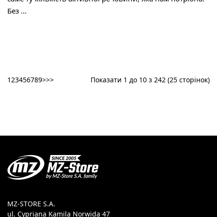
Без ...
1
2
3
4
5
6
7
8
9
>
>>
Показати 1 до 10 з 242 (25 сторінок)
MZ-STORE S.A.
ul. Cypriana Kamila Norwida 47