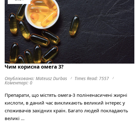
Чим корисна омега 3?
Опубліковано: Mateusz Durbas
Times Read: 7557
Коментарі: 0
Препарати, що містять омега-3 поліненасичені жирні
кислоти, в даний час викликають великий інтерес у
споживачів західних країн. Багато людей покладають
великі ...