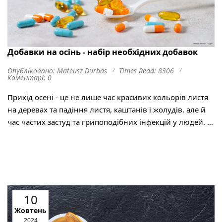
Добавки на осінь - набір необхідних добавок
Опубліковано: Mateusz Durbas
Times Read: 8306
Коментарі: 0
Прихід осені - це не лише час красивих кольорів листя
на деревах та падіння листя, каштанів і жолудів, але й
час частих застуд та грипоподібних інфекцій у людей. ...
10
Жовтень
2024