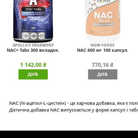
APOLLO'S HEGEMONY
NOW FOODS
NAC+ Tabs 300 вкладок.
NAC 600 мг 100 капсул.
1 142,00 ₴
770,16 ₴
ДИВ.
ДИВ.
NAC (N-ацетил-L-цистеїн) - це харчова добавка, яка є 
Дієтична добавка NAC випускається у формі капсул і табл