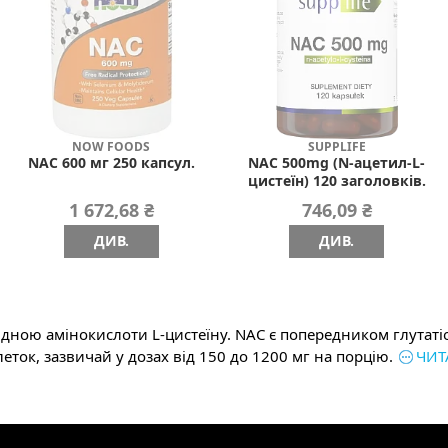
NOW FOODS
SUPPLIFE
NAC 600 мг 250 капсул.
NAC 500mg (N-ацетил-L-
цистеїн) 120 заголовків.
1 672,68 ₴
746,09 ₴
ДИВ.
ДИВ.
похідною амінокислоти L-цистеїну. NAC є попередником глута
еток, зазвичай у дозах від 150 до 1200 мг на порцію.
ЧИТ