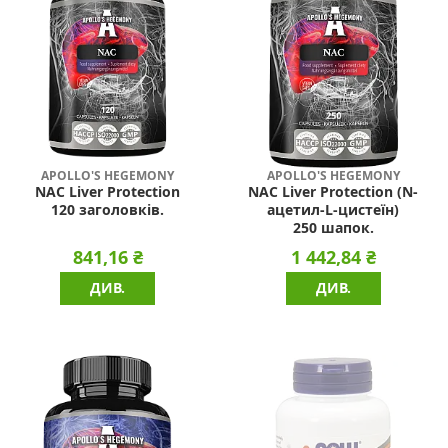
APOLLO'S HEGEMONY
APOLLO'S HEGEMONY
NAC Liver Protection
NAC Liver Protection (N-
120 заголовків.
ацетил-L-цистеїн)
250 шапок.
841,16 ₴
1 442,84 ₴
ДИВ.
ДИВ.