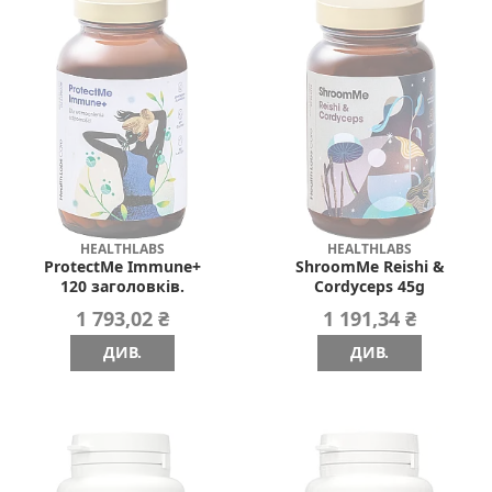
HEALTHLABS
HEALTHLABS
ProtectMe Immune+
ShroomMe Reishi &
120 заголовків.
Cordyceps 45g
1 793,02 ₴
1 191,34 ₴
ДИВ.
ДИВ.