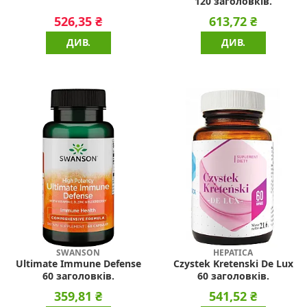
120 заголовків.
526,35 ₴
613,72 ₴
ДИВ.
ДИВ.
SWANSON
HEPATICA
Ultimate Immune Defense
Czystek Kretenski De Lux
60 заголовків.
60 заголовків.
359,81 ₴
541,52 ₴