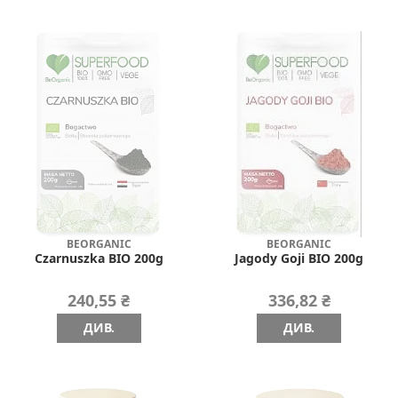
BEORGANIC
BEORGANIC
Czarnuszka BIO 200g
Jagody Goji BIO 200g
240,55 ₴
336,82 ₴
ДИВ.
ДИВ.