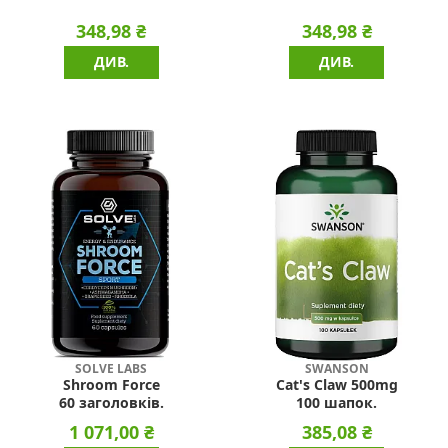
348,98 ₴
348,98 ₴
ДИВ.
ДИВ.
SOLVE LABS
SWANSON
Shroom Force
Cat's Claw 500mg
60 заголовків.
100 шапок.
1 071,00 ₴
385,08 ₴