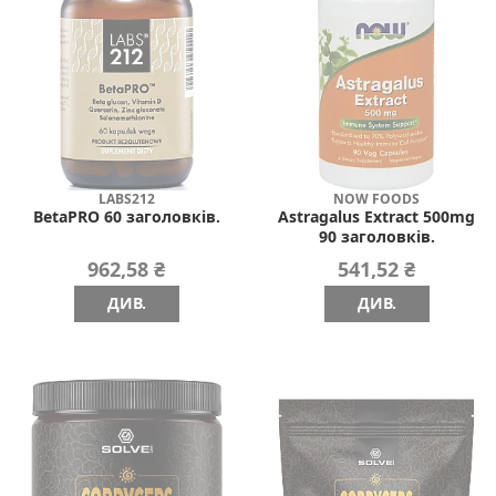
LABS212
NOW FOODS
BetaPRO 60 заголовків.
Astragalus Extract 500mg
90 заголовків.
962,58 ₴
541,52 ₴
ДИВ.
ДИВ.