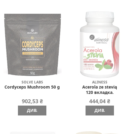
SOLVE LABS
ALINESS
Cordyceps Mushroom 50 g
Acerola ze stevią
120 вкладка.
902,53 ₴
444,04 ₴
ДИВ.
ДИВ.