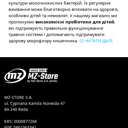
культури молочнокислих бактерій. Їх регулярне
вживання може благотворно впливати на здоров'я,
особливо дітей та немовлят. У нашому магазині ми
пропонуємо
високоякісні пробіотики для дітей
,
які підтримують правильне функціонування
травної системи і допомагають підтримувати
здорову мікрофлору кишечника.
ЧИТАТИ ДАЛІ
MZ-STORE S.A.
ul. Cypriana Kamila Norwida 47
84-240 Reda
KRS: 0000877266
NIP: 5862363341