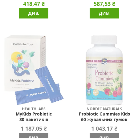
418,47 ₴
587,53 ₴
ДИВ.
ДИВ.
HEALTHLABS
NORDIC NATURALS
MyKids Probiotic
Probiotic Gummies Kids
30 пакетиків
60 жувальних гумок
1 187,05 ₴
1 043,17 ₴
ДИВ.
ДИВ.