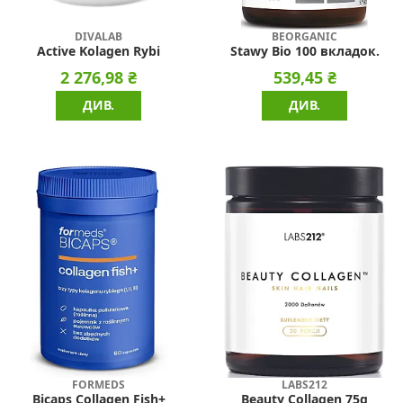
DIVALAB
BEORGANIC
Active Kolagen Rybi
Stawy Bio 100 вкладок.
2 276,98 ₴
539,45 ₴
ДИВ.
ДИВ.
FORMEDS
LABS212
Bicaps Collagen Fish+
Beauty Collagen 75g