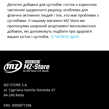
Дієтичні добавки для суглобів і кісток є корисною
частиною щоденного раціону, особливо для
фізично активних людей і тих, хто має проблеми з
суглобами. У нашому магазині MZ Store ми
пропонуємо широкий асортимент високоякісних
добавок, які допоможуть подбати про здоров'я
ваших кісток і суглобів.
ЧИТАТИ ДАЛІ
MZ-STORE S.A.
ul. Cypriana Kamila Norwida 47
84-240 Reda
KRS: 0000877266