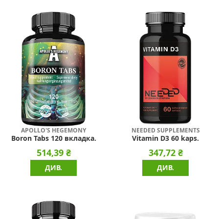
APOLLO'S HEGEMONY
NEEDED SUPPLEMENTS
Boron Tabs 120 вкладка.
Vitamin D3 60 kaps.
514,39 ₴
347,72 ₴
ДИВ.
ДИВ.