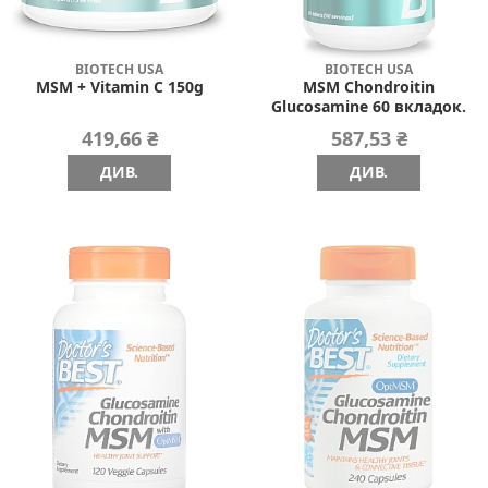
BIOTECH USA
BIOTECH USA
MSM + Vitamin C 150g
MSM Chondroitin
Glucosamine 60 вкладок.
419,66 ₴
587,53 ₴
ДИВ.
ДИВ.