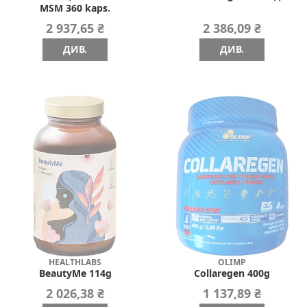
MSM 360 kaps.
2 937,65 ₴
2 386,09 ₴
ДИВ.
ДИВ.
HEALTHLABS
OLIMP
BeautyMe 114g
Collaregen 400g
2 026,38 ₴
1 137,89 ₴