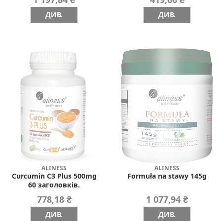
ДИВ.
ДИВ.
ALINESS
ALINESS
Curcumin C3 Plus 500mg
Formuła na stawy 145g
60 заголовків.
778,18 ₴
1 077,94 ₴
ДИВ.
ДИВ.