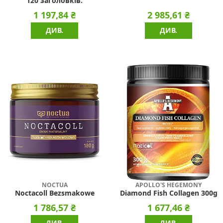
120 заголовків.
1 197,84 ₴
2 985,61 ₴
ДИВ.
ДИВ.
NOCTUA
APOLLO'S HEGEMONY
Noctacoll Bezsmakowe
Diamond Fish Collagen 300g
1 786,57 ₴
1 677,46 ₴
ДИВ.
ДИВ.