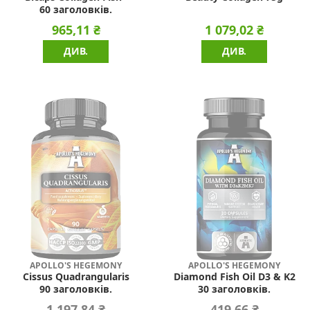
60 заголовків.
965,11 ₴
1 079,02 ₴
ДИВ.
ДИВ.
APOLLO'S HEGEMONY
APOLLO'S HEGEMONY
Cissus Quadrangularis
Diamond Fish Oil D3 & K2
90 заголовків.
30 заголовків.
1 197,84 ₴
419,66 ₴