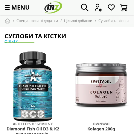
☰
MENU
Спеціалізовані додатки
Цільові добавки
Суглоби та кістки
СУГЛОБИ ТА КІСТКИ
ФІЛЬТР
APOLLO'S HEGEMONY
OWNWAI
Diamond Fish Oil D3 & K2
Kolagen 200g