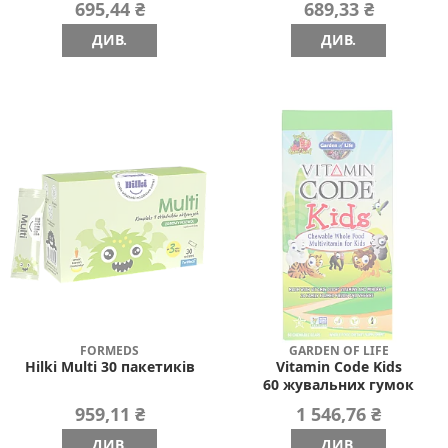
695,44 ₴
689,33 ₴
ДИВ.
ДИВ.
FORMEDS
GARDEN OF LIFE
Hilki Multi 30 пакетиків
Vitamin Code Kids
60 жувальних гумок
959,11 ₴
1 546,76 ₴
ДИВ.
ДИВ.