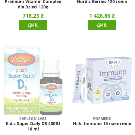
Premium Vitamin Complex
Nordic Berries 120 гелів
dla Dzieci 120g
718,23 ₴
1 426,86 ₴
ДИВ.
ДИВ.
CARLSON LABS
FORMEDS
Kid's Super Daily D3 400IU
Hilki Immuno 15 пакетиків
10 ml