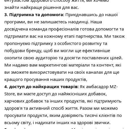
ентузіастом здорового способу життя, ми хочемо
знайти найкраще рішення для вас.
3. Підтримка та допомога:
Приєднавшись до нашої
програми, ви не залишаєтесь наодинці. Наша
досвідчена команда професіоналів готова допомогти та
підтримати вас на кожному етапі партнерства. Ми також
пропонуємо підтримку з особистого розвитку та
побудови бренду, щоб ви могли ще ефективніше
охопити свою аудиторію та досягти поставлених цілей.
Ми надамо вам маркетингові матеріали та контент, які
ви зможете використовувати на своїх каналах для ще
кращого просування наших продуктів,
4. доступ до найкращих товарів:
Як амбасадор MZ-
Store, ви маєте доступ до найякісніших добавок,
харчових добавок та інших продуктів, які підтримують
здоров'я та активний спосіб життя. Разом ми можемо
просувати продукти, яким довіряють тисячі клієнтів по
всьому світу, і надихати інших на здорові звички.