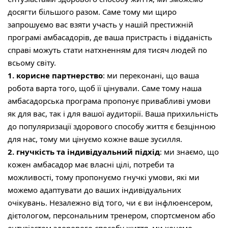
досягти більшого разом. Саме тому ми щиро
запрошуємо вас взяти участь у нашій престижній
програмі амбасадорів, де ваша пристрасть і відданість
справі можуть стати натхненням для тисяч людей по
всьому світу.
1. корисне партнерство
: ми переконані, що ваша
робота варта того, щоб її цінували. Саме тому наша
амбасадорська програма пропонує привабливі умови
як для вас, так і для вашої аудиторії. Ваша прихильність
до популяризації здорового способу життя є безцінною
для нас, тому ми цінуємо кожне ваше зусилля.
2. гнучкість та індивідуальний підхід
: ми знаємо, що
кожен амбасадор має власні цілі, потреби та
можливості, тому пропонуємо гнучкі умови, які ми
можемо адаптувати до ваших індивідуальних
очікувань. Незалежно від того, чи є ви інфлюенсером,
дієтологом, персональним тренером, спортсменом або