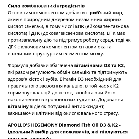
Сила ком
бінованих
інгредієнтів
Основним компонентом добавки є
риб
'ячий жир,
який є природним джерелом незамінних жирних
кислот Омега-3, в тому числі
ЕПК
(ейкозапентаєнова
кислота) і
ДГК
(докозагексаєнова кислота). ЕПК має
протизапальну дію та підтримує роботу серця, тоді як
ДГК є ключовим компонентом сітківки ока та
важливим структурним елементом мозку.
Формула добавки збагачена
вітамінами D3 та K2
,
які разом регулюють обмін кальцію та підтримують
здоров'я кісток і зубів. Вітамін D3 необхідний для
правильного засвоєння кальцію, в той час як К2
спрямовує кальцій до кісток, запобігаючи його
накопиченню в кровоносних судинах. Додавання
вітаміну Е
діє як потужний антиоксидант,
захищаючи клітини від окислювального стресу.
APOLLO'S HEGEMONY Diamond Fish Oil D3 & K2 -
ідеальний вибір для споживачів, які піклуються
про своє здоров'я