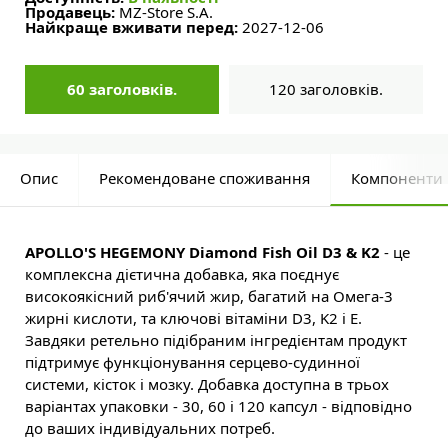
Продавець:
MZ-Store S.A.
Найкраще вживати перед:
2027-12-06
60 заголовків.
120 заголовків.
Опис
Рекомендоване споживання
Компоненти
APOLLO'S HEGEMONY Diamond Fish Oil D3 & K2
- це
комплексна дієтична добавка, яка поєднує
високоякісний риб'ячий жир, багатий на Омега-3
жирні кислоти, та ключові вітаміни D3, K2 і E.
Завдяки ретельно підібраним інгредієнтам продукт
підтримує функціонування серцево-судинної
системи, кісток і мозку. Добавка доступна в трьох
варіантах упаковки - 30, 60 і 120 капсул - відповідно
до ваших індивідуальних потреб.