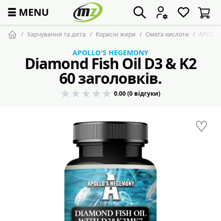
☰
MENU
Харчування та дієта
Корисні жири
Омега кислоти
APOLLO'
APOLLO'S HEGEMONY
Diamond Fish Oil D3 & K2
60 заголовків.
0.00 (0 відгуки)
♡